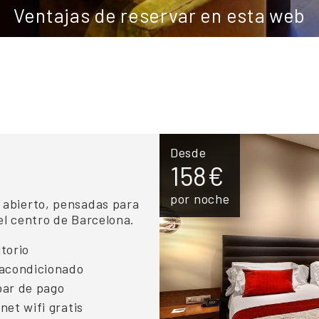
Ventajas de reservar en esta web
Desde
158€
por noche
 abierto, pensadas para
el centro de Barcelona.
torio
 acondicionado
bar de pago
net wifi gratis