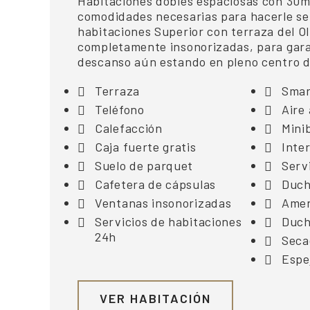
Habitaciones dobles espaciosas con 30m2
comodidades necesarias para hacerle se
habitaciones Superior con terraza del Ol
completamente insonorizadas, para garan
descanso aún estando en pleno centro d
Terraza
Smar
Teléfono
Aire
Calefacción
Mini
Caja fuerte gratis
Inter
Suelo de parquet
Serv
Cafetera de cápsulas
Duch
Ventanas insonorizadas
Amen
Servicios de habitaciones
Duc
24h
Seca
Espe
VER HABITACIÓN