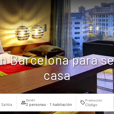
n Barcelona para s
casa
Quién
Promoción
 Salida
2 personas · 1 habitación