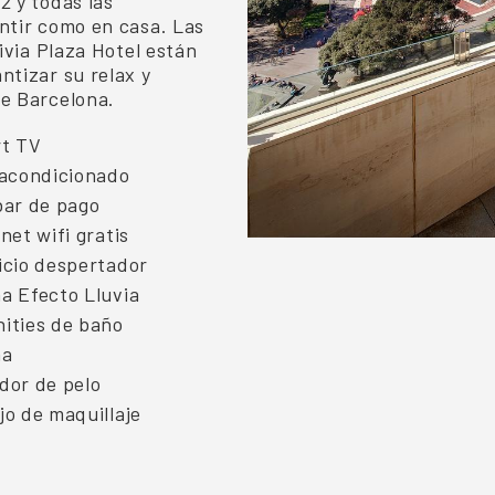
 y todas las
ntir como en casa. Las
ivia Plaza Hotel están
tizar su relax y
e Barcelona.
t TV
 acondicionado
bar de pago
net wifi gratis
icio despertador
a Efecto Lluvia
ities de baño
ha
dor de pelo
jo de maquillaje