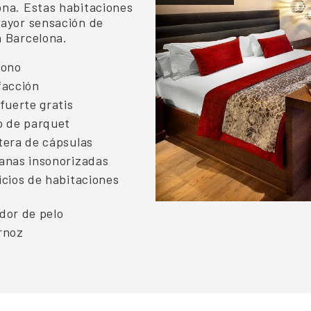
ona. Estas habitaciones
mayor sensación de
n Barcelona.
fono
facción
fuerte gratis
o de parquet
tera de cápsulas
anas insonorizadas
icios de habitaciones
dor de pelo
rnoz