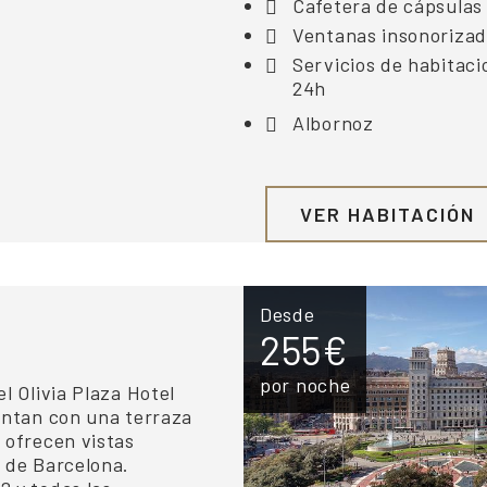
Cafetera de cápsulas
Ventanas insonoriza
Servicios de habitaci
24h
Albornoz
VER HABITACIÓN
Desde
255€
por noche
l Olivia Plaza Hotel
entan con una terraza
 ofrecen vistas
 de Barcelona.