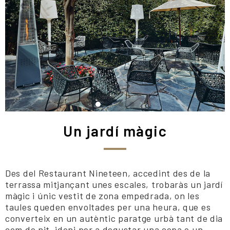
Un jardí màgic
Des del Restaurant Nineteen, accedint des de la
terrassa mitjançant unes escales, trobaràs un jardí
màgic i únic vestit de zona empedrada, on les
taules queden envoltades per una heura, que es
converteix en un autèntic paratge urbà tant de dia
com de nit, idoni per a degustar una copa o un