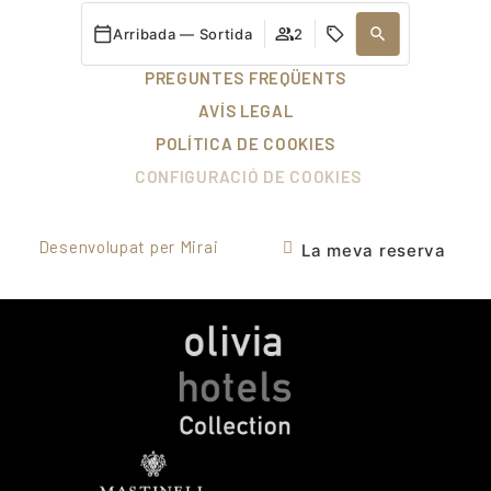
CONTACTE
Arribada — Sortida
2
TREBALLA AMB NOSALTRES
PREGUNTES FREQÜENTS
AVÍS LEGAL
POLÍTICA DE COOKIES
CONFIGURACIÓ DE COOKIES
Desenvolupat per
Mirai
La meva reserva