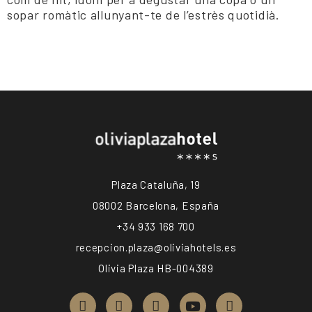
sopar romàtic allunyant-te de l’estrès quotidià.
Plaza Cataluña, 19
08002 Barcelona, España
+34 933 168 700
recepcion.plaza@oliviahotels.es
Olivia Plaza HB-004389