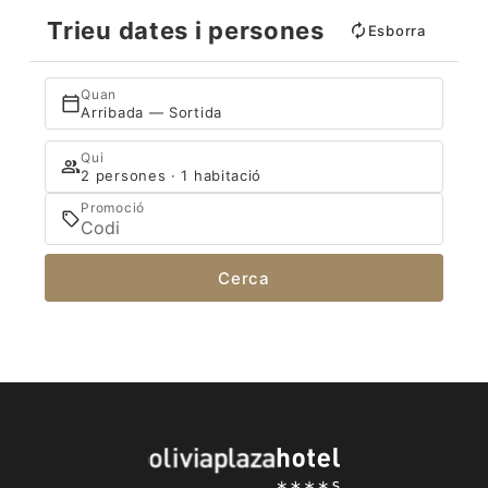
Trieu dates i persones
Esborra
Quan
Arribada — Sortida
Qui
2 persones · 1 habitació
Promoció
Cerca