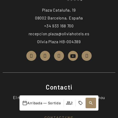
Plaza Cataluña, 19
08002 Barcelona, España
+34 933 168 700
recepcion.plaza@oliviahotels.es
Olivia Plaza HB-004389
Contacti
El nostre equip de concierge pot ajudar-lo en nou
Arribada — Sortida
2
idiomes.
CONTACTI’NS